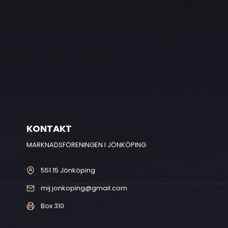
KONTAKT
MARKNADSFÖRENINGEN I JÖNKÖPING
551 15 Jönköping
mij.jonkoping@gmail.com
Box 310