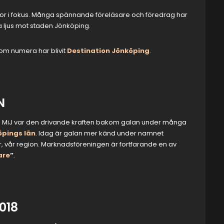
gor i fokus. Många spännande föreläsare och föredrag har
a ljus mot staden Jönköping.
om numera har blivit
Destination Jönköping
.
N
succé. MiJ var den drivande kraften bakom galan under många
pings län
. Idag är galan mer känd under namnet
för, vår region. Marknadsföreningen är fortfarande en av
are
”
.
018