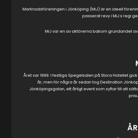
Marknadsföreningen i Jönköping (MiJ) är en ideell fören
passerat revy i MiJ:s regi 
MiJ var en av aktörerna bakom grundandet av 
Året var 1999. I festliga Spegelsalen på Stora Hotellet gi
år, men för några år sedan tog Destination Jönk
Jönköpingsgalan, ett årligt event som syftar till att s
pris
ÅR