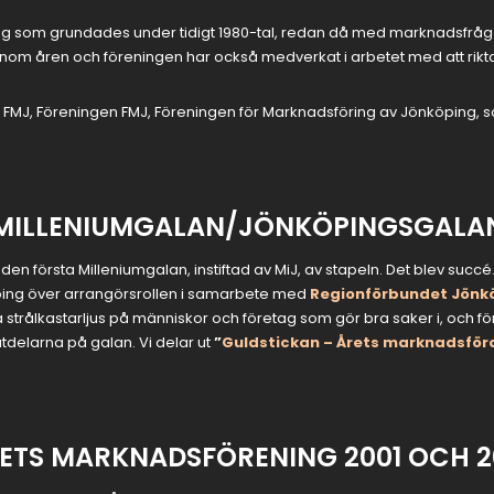
ing som grundades under tidigt 1980-tal, redan då med marknadsfrå
genom åren och föreningen har också medverkat i arbetet med att rikt
FMJ, Föreningen FMJ, Föreningen för Marknadsföring av Jönköping, s
MILLENIUMGALAN/
JÖNKÖPINGSGALA
ck den första Milleniumgalan, instiftad av MiJ, av stapeln. Det blev 
öping över arrangörsrollen i samarbete med
Regionförbundet Jönkö
ätta strålkastarljus på människor och företag som gör bra saker i, och 
utdelarna på galan. Vi delar ut
”
Guldstickan – Årets marknadsför
ETS MARKNADSFÖRENING 2001 OCH 2