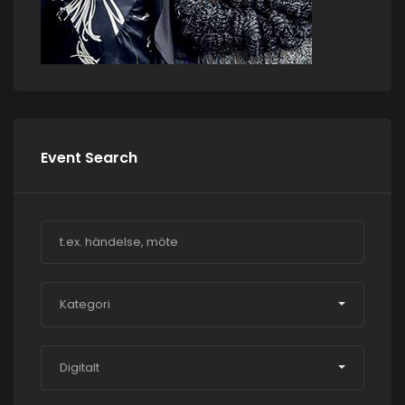
Event Search
Kategori
Digitalt