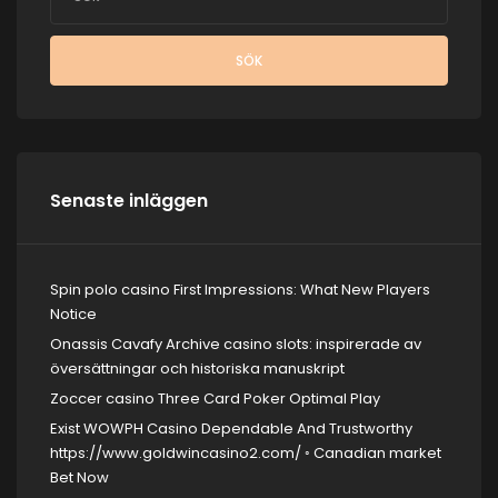
SÖK
Senaste inläggen
Spin polo casino First Impressions: What New Players
Notice
Onassis Cavafy Archive casino slots: inspirerade av
översättningar och historiska manuskript
Zoccer casino Three Card Poker Optimal Play
Exist WOWPH Casino Dependable And Trustworthy
https://www.goldwincasino2.com/ ◦ Canadian market
Bet Now