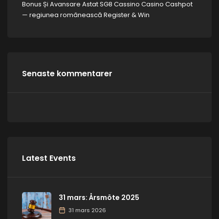
Bonus Și Avansare Astat SG8 Cassino Casino Cashpot
— regiunea românească Register & Win
Senaste kommentarer
Latest Events
31 mars: Årsmöte 2025
31 mars 2026