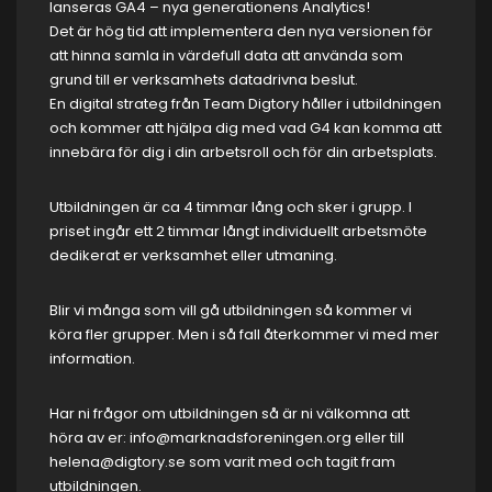
lanseras GA4 – nya generationens Analytics!
Det är hög tid att implementera den nya versionen för
att hinna samla in värdefull data att använda som
grund till er verksamhets datadrivna beslut.
En digital strateg från Team Digtory håller i utbildningen
och kommer att hjälpa dig med vad G4 kan komma att
innebära för dig i din arbetsroll och för din arbetsplats.
Utbildningen är ca 4 timmar lång och sker i grupp. I
priset ingår ett 2 timmar långt individuellt arbetsmöte
dedikerat er verksamhet eller utmaning.
Blir vi många som vill gå utbildningen så kommer vi
köra fler grupper. Men i så fall återkommer vi med mer
information.
Har ni frågor om utbildningen så är ni välkomna att
höra av er: info@marknadsforeningen.org eller till
helena@digtory.se som varit med och tagit fram
utbildningen.