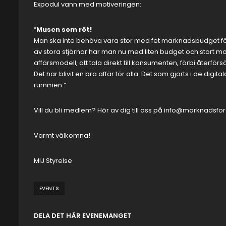
Expodul vann med motiveringen:
“
Musen som röt!
Man ska inte behöva vara stor med fet marknadsbudget för 
av stora stjärnor har man nu med liten budget och stort mod
affärsmodell, att tala direkt till konsumenten, förbi återförs
Det har blivit en bra affär för alla. Det som gjorts i de di
rummen.
“
Vill du bli medlem? Hör av dig till oss på info@marknadsfo
Varmt välkomna!
MIJ Styrelse
EVENTS
DELA DET HÄR EVENEMANGET