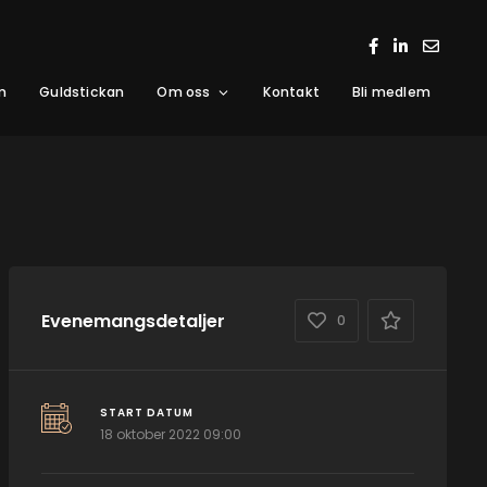
m
Guldstickan
Om oss
Kontakt
Bli medlem
Evenemangsdetaljer
0
START DATUM
18 oktober 2022 09:00