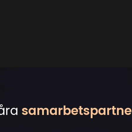
åra
samarbetspartne