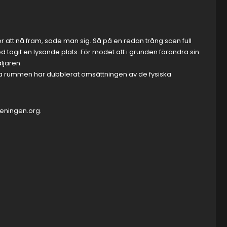
att nå fram, sade man sig. Så på en redan trång scen full
 tagit en lysande plats. För modet att i grunden förändra sin
äljaren.
gitala rummen har dubblerat omsättningen av de fysiska
reningen.org.