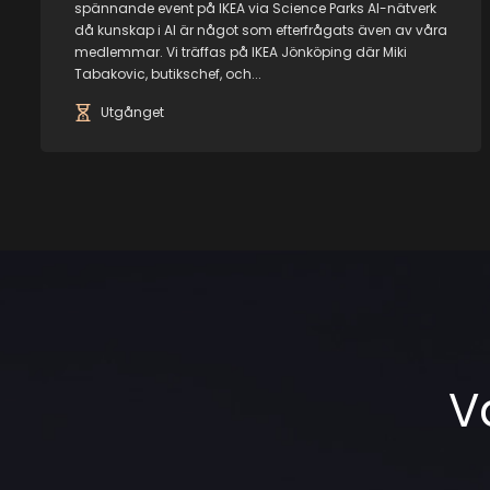
spännande event på IKEA via Science Parks AI-nätverk
då kunskap i AI är något som efterfrågats även av våra
medlemmar. Vi träffas på IKEA Jönköping där Miki
Tabakovic, butikschef, och...
Utgånget
V