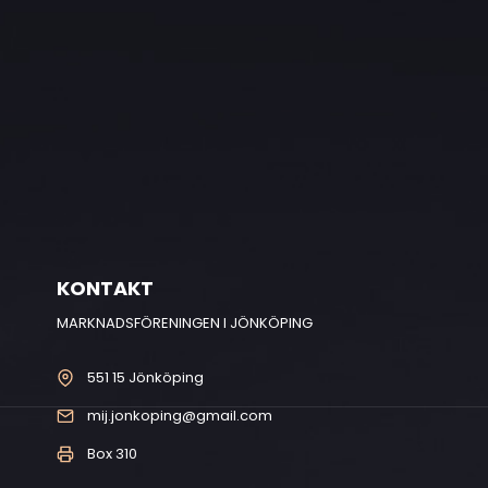
KONTAKT
MARKNADSFÖRENINGEN I JÖNKÖPING
551 15 Jönköping
mij.jonkoping@gmail.com
Box 310