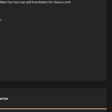
ättar hur hon ser på framtiden för Asecs och
m
.
jetter