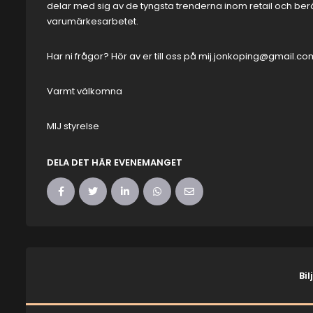
delar med sig av de tyngsta trenderna inom retail och ber
varumärkesarbetet.
Har ni frågor? Hör av er till oss på
mij.jonkoping@gmail.co
Varmt välkomna
MIJ styrelse
DELA DET HÄR EVENEMANGET
Bil