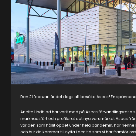
Den 21 februari är det dags att besöka Asecs! En spännan
Anette Lindblad har varit med på
Asecs
förvandlingsresa s
marknadsfört och profilerat det nya varumärket Asecs från l
världen som hållit öppet under hela pandemin, hör henne
och hur de kommer till nytta i den tid som vi har framför os