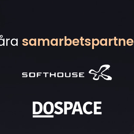
åra
samarbetspartne